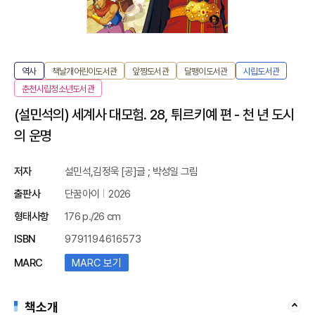
역사
책날개어린이도서관
앞짱도서관
달팽이도서관
시립도서관
춘천시립청소년도서관
(설민석의) 세계사 대모험. 28, 튀르키예 편 - 천 년 도시
의 운명
저자
설민석,김정욱 [공]글 ; 박성일 그림
출판사
단꿈아이
2026
형태사항
176 p./26 cm
ISBN
9791194616573
MARC
MARC 보기
책소개