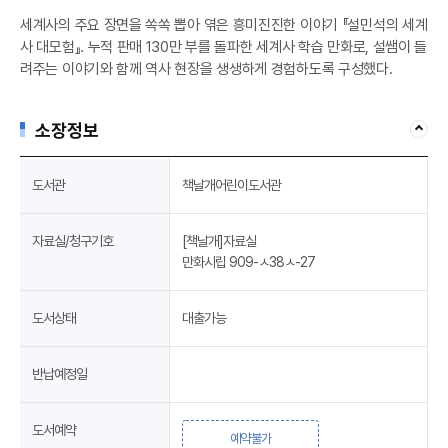
세계사의 주요 장면을 쏙쏙 뽑아 엮은 흥미진진한 이야기 『설민석의 세계
사 대모험』. 누적 판매 130만 부를 돌파한 세계사 학습 만화로, 설쌤이 들
려주는 이야기와 함께 역사 현장을 생생하게 경험하도록 구성했다.
소장정보
도서관
책날개어린이도서관
자료실/청구기호
[책날개]자료실
만화시립 909-ㅅ38ㅅ-27
도서상태
대출가능
반납예정일
도서예약
예약불가